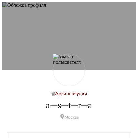
Арт-институция
a—s—t—r—a
Москва