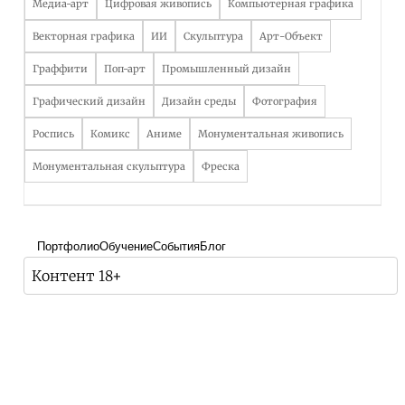
Медиа-арт
Цифровая живопись
Компьютерная графика
Векторная графика
ИИ
Скульптура
Арт-Объект
Граффити
Поп-арт
Промышленный дизайн
Графический дизайн
Дизайн среды
Фотография
Роспись
Комикс
Аниме
Монументальная живопись
Монументальная скульптура
Фреска
Портфолио
Обучение
События
Блог
Контент 18+