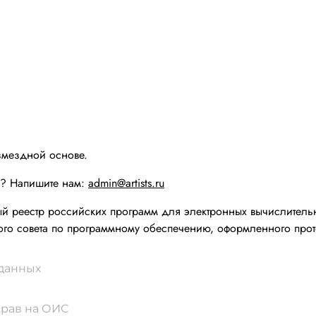
змездной основе.
ы? Напишите нам:
admin@artists.ru
реестр российских программ для электронных вычислительн
го совета по программному обеспечению, оформленного прот
 данных
прав на ОИС