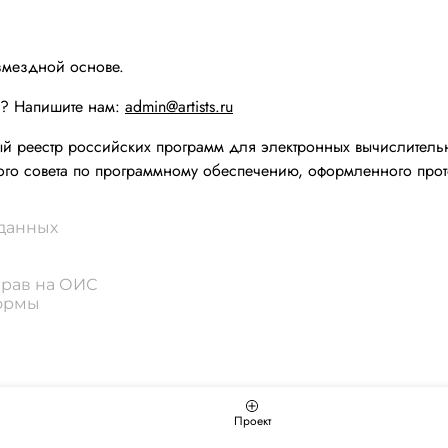
змездной основе.
ы? Напишите нам:
admin@artists.ru
реестр российских программ для электронных вычислительн
го совета по программному обеспечению, оформленного прот
 данных
прав на ОИС
формы
Проект