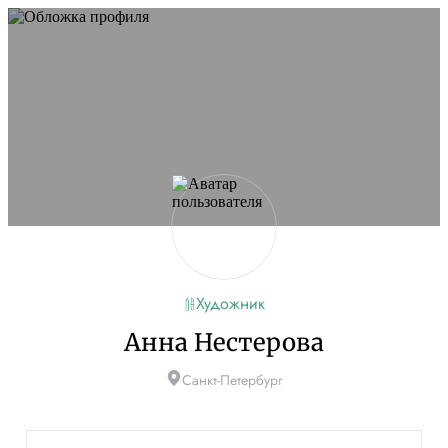
Не удалось запустить сайт
Обновите браузер и перезагрузите страницу. Если
проблема останется, временно отключите
блокировщик рекламы и другие расширения для
Artists.ru.
Перезагрузить страницу
На главную
Художник
Анна Нестерова
Санкт-Петербург