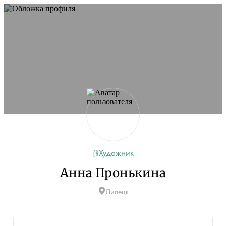
Не удалось запустить сайт
Обновите браузер и перезагрузите страницу. Если
проблема останется, временно отключите
блокировщик рекламы и другие расширения для
Artists.ru.
Перезагрузить страницу
На главную
Художник
Анна Пронькина
Липецк