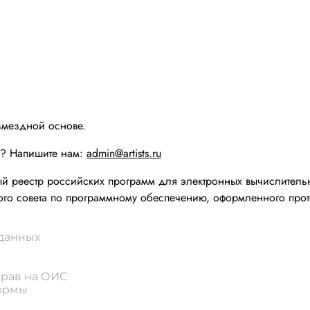
змездной основе.
ы? Напишите нам:
admin@artists.ru
реестр российских программ для электронных вычислительн
го совета по программному обеспечению, оформленного прот
 данных
прав на ОИС
формы