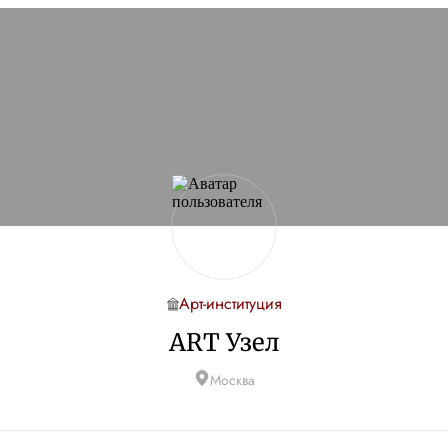
Арт-институция
ART Узел
Москва