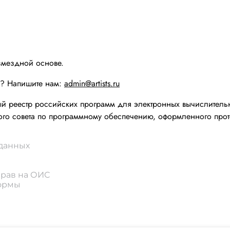
змездной основе.
ы? Напишите нам:
admin@artists.ru
реестр российских программ для электронных вычислительн
го совета по программному обеспечению, оформленного прот
 данных
прав на ОИС
формы