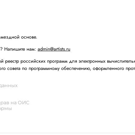
змездной основе.
ы? Напишите нам:
admin@artists.ru
реестр российских программ для электронных вычислительн
го совета по программному обеспечению, оформленного прот
 данных
прав на ОИС
формы