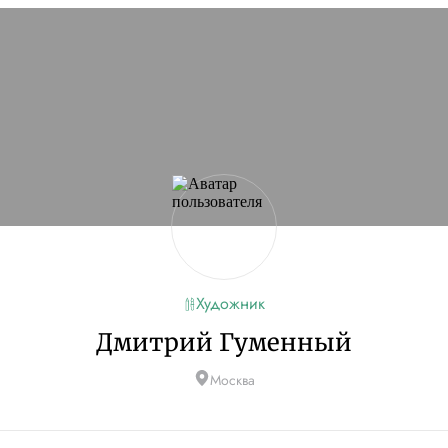
сайт
Если проблема
кламы и другие
ую
Художник
Дмитрий Гуменный
Москва