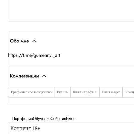
Обо мне
https://t.me/gumennyi_art
Компетенции
Графическое искусство
Гуашь
Каллиграфия
Глитч-арт
Конц
Портфолио
Обучение
События
Блог
Контент 18+