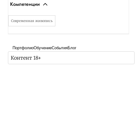
Компетенции
Современная живопись
Портфолио
Обучение
События
Блог
Контент 18+