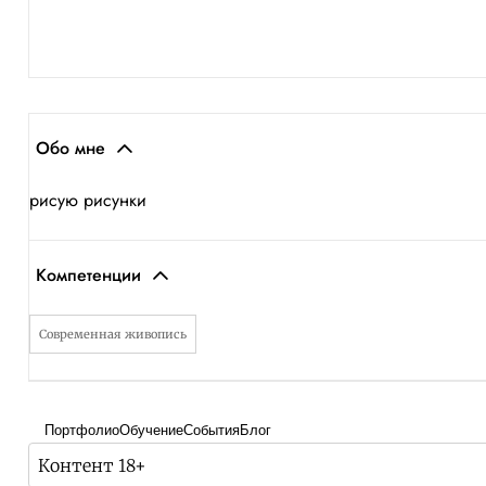
Обо мне
рисую рисунки
Компетенции
Современная живопись
Портфолио
Обучение
События
Блог
Контент 18+