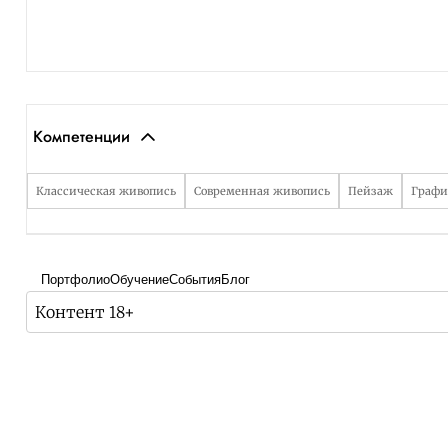
Компетенции
Классическая живопись
Современная живопись
Пейзаж
Графи
Портфолио
Обучение
События
Блог
Контент 18+