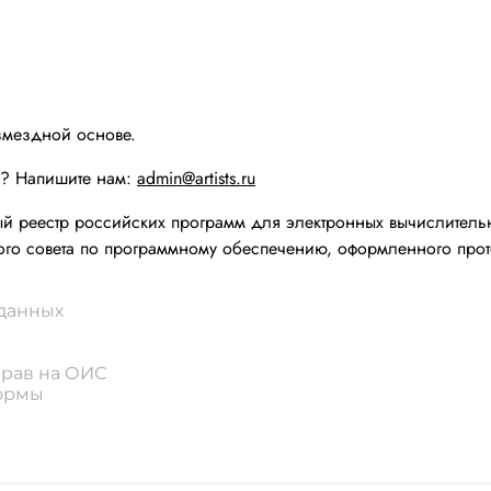
змездной основе.
ы? Напишите нам:
admin@artists.ru
реестр российских программ для электронных вычислительн
го совета по программному обеспечению, оформленного прот
 данных
прав на ОИС
формы