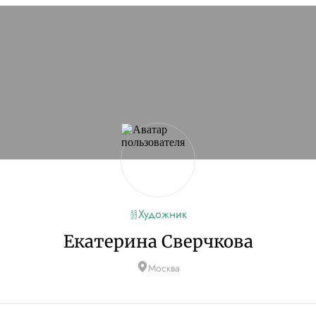
сайт
Если проблема
кламы и другие
ую
Художник
Екатерина Сверчкова
Москва