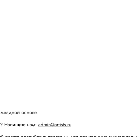
змездной основе.
ы? Напишите нам:
admin@artists.ru
реестр российских программ для электронных вычислительн