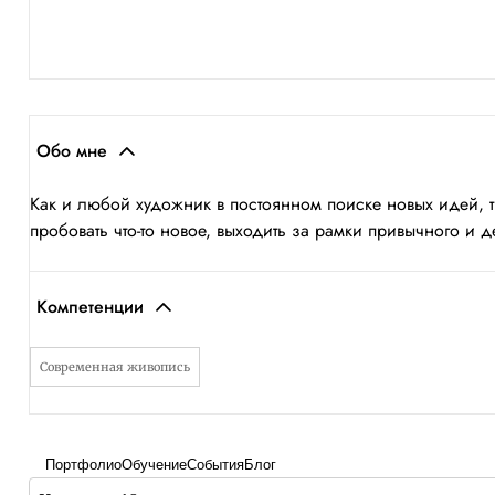
Обо мне
Как и любой художник в постоянном поиске новых идей, т
пробовать что-то новое, выходить за рамки привычного и де
Компетенции
Современная живопись
Портфолио
Обучение
События
Блог