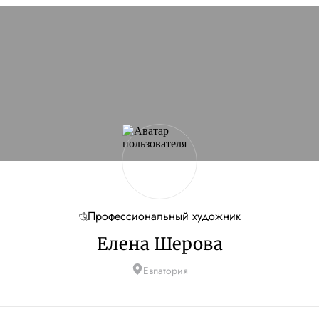
сайт
Если проблема
кламы и другие
ую
Профессиональный художник
Елена Шерова
Евпатория