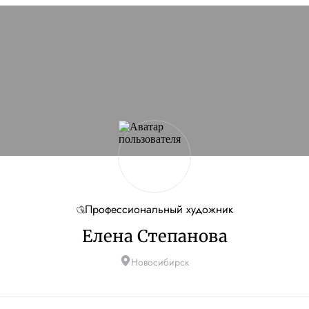
сайт
Если проблема
кламы и другие
ую
Профессиональный художник
Елена Степанова
Новосибирск