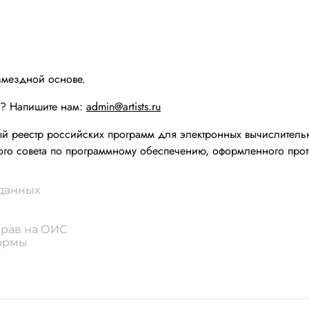
змездной основе.
ы? Напишите нам:
admin@artists.ru
реестр российских программ для электронных вычислительн
го совета по программному обеспечению, оформленного прот
 данных
прав на ОИС
формы