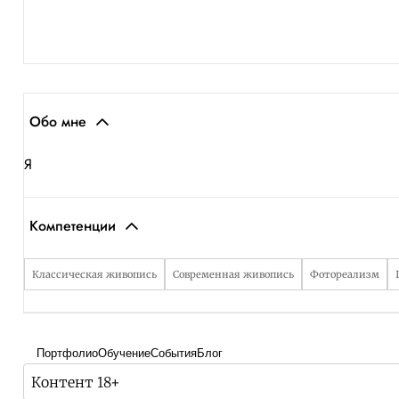
Обо мне
Я
Компетенции
Классическая живопись
Современная живопись
Фотореализм
Портфолио
Обучение
События
Блог
Контент 18+