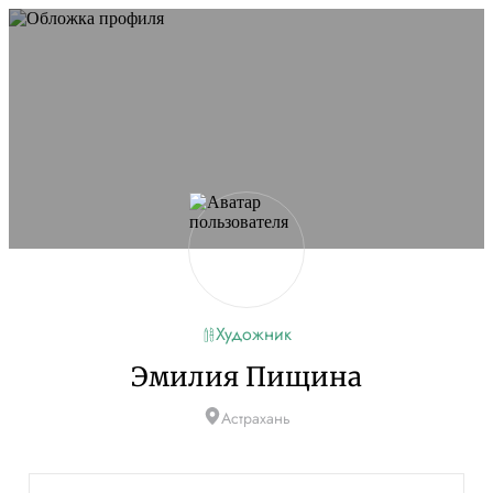
Не удалось запустить сайт
Обновите браузер и перезагрузите страницу. Если
проблема останется, временно отключите
блокировщик рекламы и другие расширения для
Artists.ru.
Перезагрузить страницу
На главную
Художник
Эмилия Пищина
Астрахань