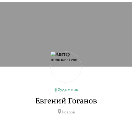
сайт
Если проблема
кламы и другие
ую
Художник
Евгений Гоганов
Ковров