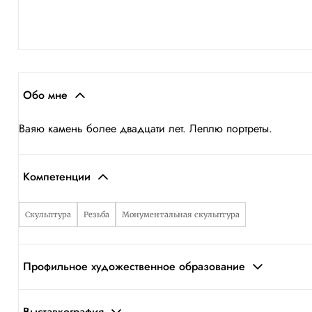
Обо мне
Ваяю камень более двадцати лет. Леплю портреты.
Компетенции
Скульптура
Резьба
Монументальная скульптура
Профильное художественное образование
Выставкография