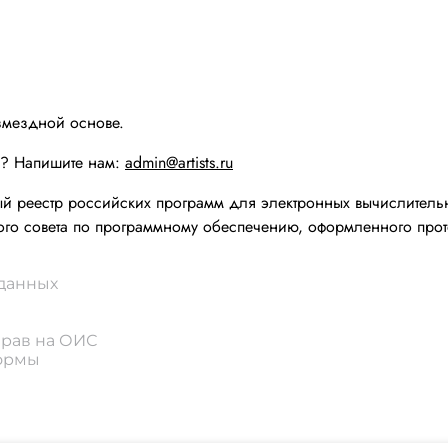
змездной основе.
ы? Напишите нам:
admin@artists.ru
реестр российских программ для электронных вычислительн
го совета по программному обеспечению, оформленного прот
 данных
прав на ОИС
формы