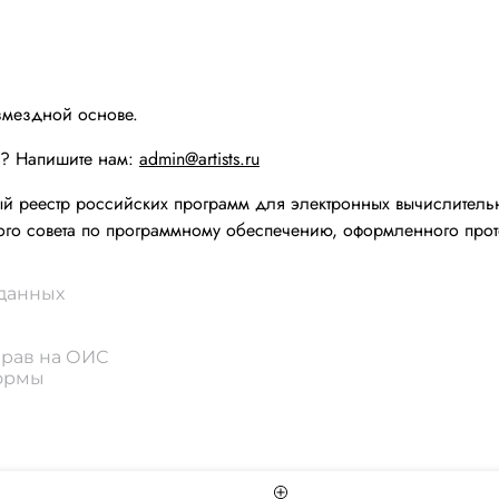
змездной основе.
ы? Напишите нам:
admin@artists.ru
реестр российских программ для электронных вычислительн
го совета по программному обеспечению, оформленного прот
 данных
прав на ОИС
формы