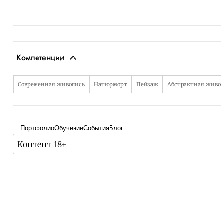
Компетенции
Современная живопись
Натюрморт
Пейзаж
Абстрактная живо
Портфолио
Обучение
События
Блог
Контент 18+