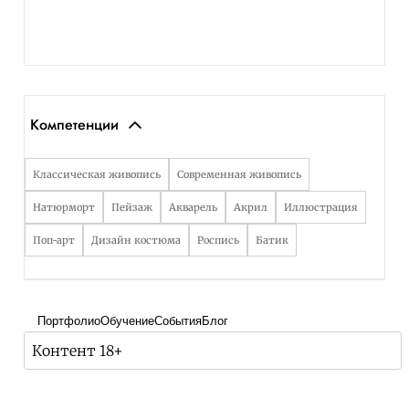
Компетенции
Классическая живопись
Современная живопись
Натюрморт
Пейзаж
Акварель
Акрил
Иллюстрация
Поп-арт
Дизайн костюма
Роспись
Батик
Портфолио
Обучение
События
Блог
Контент 18+