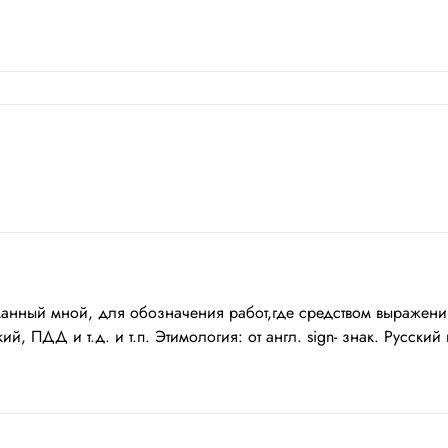
анный мной, для обозначения работ,где средством выражени
ПДД и т.д. и т.п. Этимология: от англ. sign- знак. Русский 