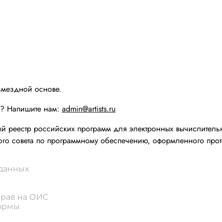
змездной основе.
ы? Напишите нам:
admin@artists.ru
реестр российских программ для электронных вычислительн
го совета по программному обеспечению, оформленного прот
 данных
прав на ОИС
формы