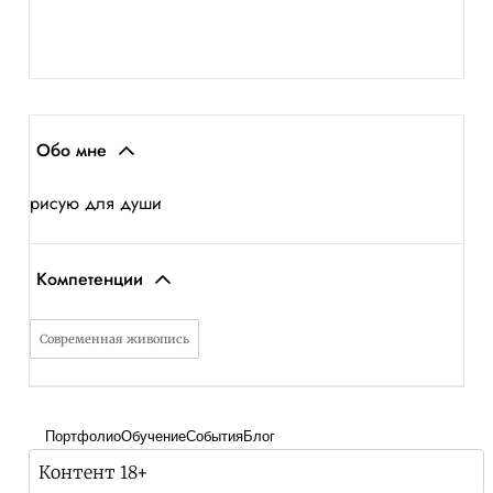
Обо мне
рисую для души
Компетенции
Современная живопись
Портфолио
Обучение
События
Блог
Контент 18+