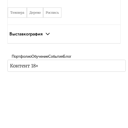
Темпера
Дерево
Роспись
Выставкография
Портфолио
Обучение
События
Блог
Контент 18+