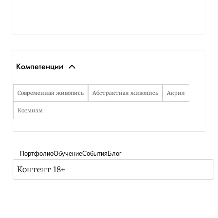
Компетенции
Современная живопись
Абстрактная живопись
Акрил
Космизм
Портфолио
Обучение
События
Блог
Контент 18+