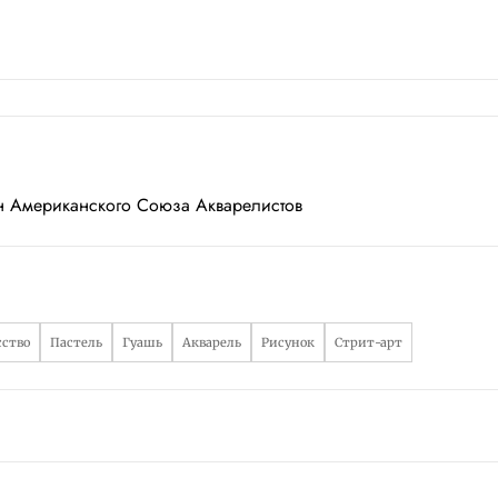
ен Американского Союза Акварелистов
сство
Пастель
Гуашь
Акварель
Рисунок
Стрит-арт