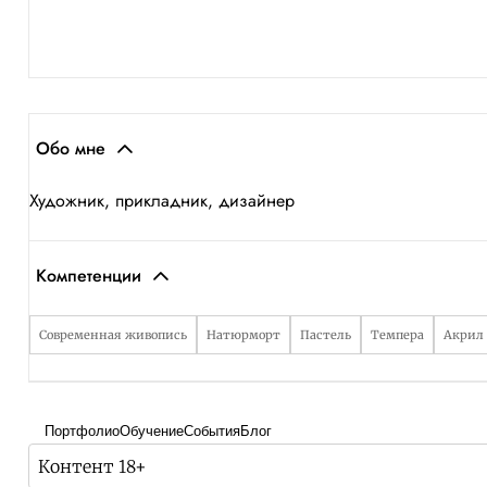
Обо мне
Художник, прикладник, дизайнер
Компетенции
Современная живопись
Натюрморт
Пастель
Темпера
Акрил
Портфолио
Обучение
События
Блог
Контент 18+