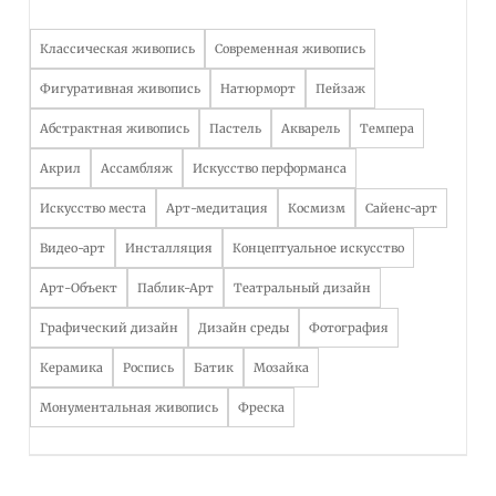
Классическая живопись
Современная живопись
Фигуративная живопись
Натюрморт
Пейзаж
Абстрактная живопись
Пастель
Акварель
Темпера
Акрил
Ассамбляж
Искусство перформанса
Искусство места
Арт-медитация
Космизм
Сайенс-арт
Видео-арт
Инсталляция
Концептуальное искусство
Арт-Объект
Паблик-Арт
Театральный дизайн
Графический дизайн
Дизайн среды
Фотография
Керамика
Роспись
Батик
Мозайка
Монументальная живопись
Фреска