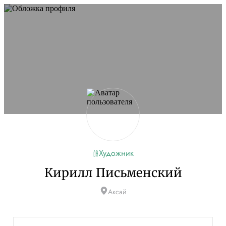
Не удалось запустить сайт
Обновите браузер и перезагрузите страницу. Если
проблема останется, временно отключите
блокировщик рекламы и другие расширения для
Artists.ru.
Перезагрузить страницу
На главную
Художник
Кирилл Письменский
Аксай