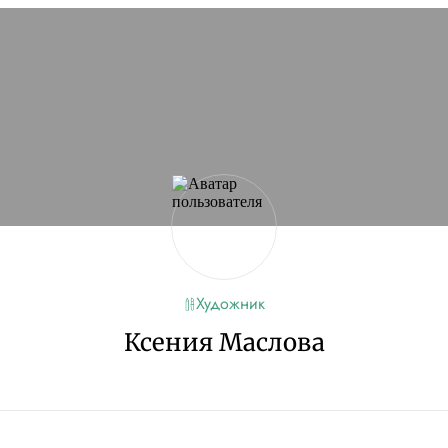
сайт
Если проблема
кламы и другие
ую
Художник
Ксения Маслова