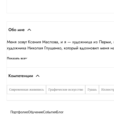
Обо мне
Меня зовут Ксения Маслова, и я — художница из Перми, 
художника Николая Глущенко, который вдохновил меня на 
Показать все
Компетенции
Современная живопись
Графическое искусство
Гуашь
Иллюст
Портфолио
Обучение
События
Блог