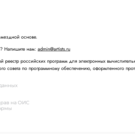
змездной основе.
ы? Напишите нам:
admin@artists.ru
реестр российских программ для электронных вычислительн
го совета по программному обеспечению, оформленного прот
 данных
прав на ОИС
формы