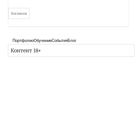
Космизм
Портфолио
Обучение
События
Блог
Контент 18+