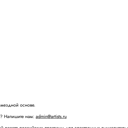
змездной основе.
ы? Напишите нам:
admin@artists.ru
реестр российских программ для электронных вычислительн