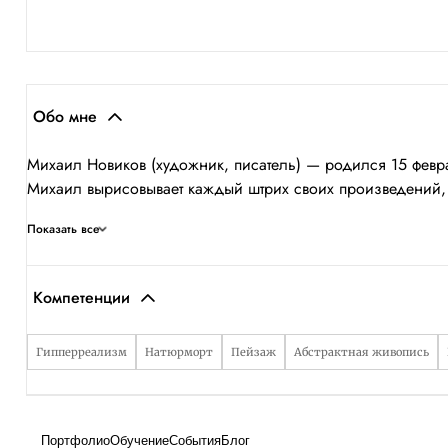
Обо мне
Михаил Новиков (художник, писатель) — родился 15 феврал
Михаил вырисовывает каждый штрих своих произведений, пер
Показать все
Компетенции
Гипперреализм
Натюрморт
Пейзаж
Абстрактная живопись
Портфолио
Обучение
События
Блог