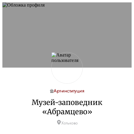
Арт-институция
Музей-заповедник
«Абрамцево»
Хотьково