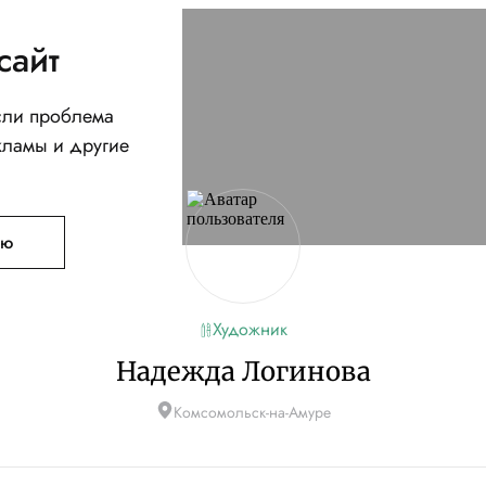
сайт
Если проблема
кламы и другие
ую
Художник
Надежда Логинова
Комсомольск-на-Амуре