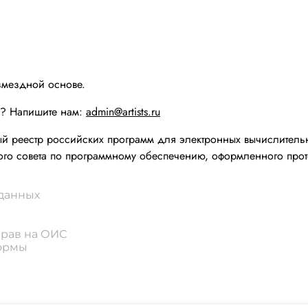
змездной основе.
ы? Напишите нам:
admin@artists.ru
реестр российских программ для электронных вычислительн
го совета по программному обеспечению, оформленного прот
 данных
прав на ОИС
формы