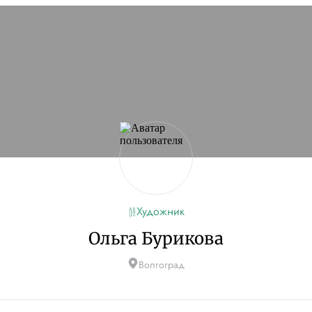
сайт
Если проблема
кламы и другие
ую
Художник
Ольга Бурикова
Волгоград