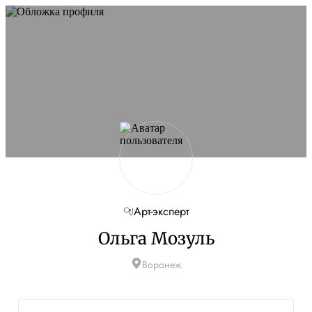
Не удалось запустить сайт
Обновите браузер и перезагрузите страницу. Если
проблема останется, временно отключите
блокировщик рекламы и другие расширения для
Artists.ru.
Перезагрузить страницу
На главную
Арт-эксперт
Ольга Мозуль
Воронеж