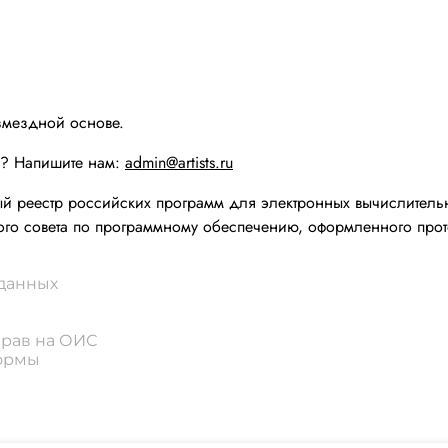
змездной основе.
ы? Напишите нам:
admin@artists.ru
реестр российских программ для электронных вычислительн
го совета по программному обеспечению, оформленного прот
 данных
прав на ОИС
формы