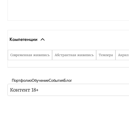
Компетенции
Современная живопись
Абстрактная живопись
Темпера
Акрил
Портфолио
Обучение
События
Блог
Контент 18+