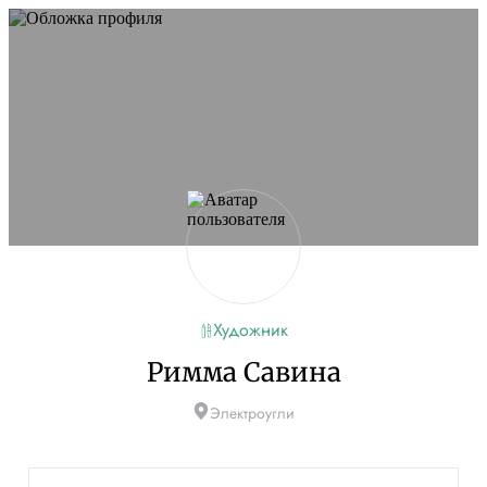
Не удалось запустить сайт
Обновите браузер и перезагрузите страницу. Если
проблема останется, временно отключите
блокировщик рекламы и другие расширения для
Artists.ru.
Перезагрузить страницу
На главную
Художник
Римма Савина
Электроугли