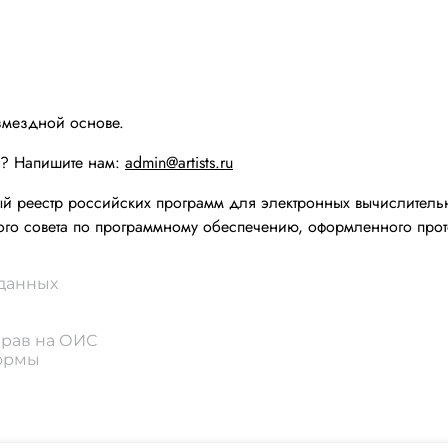
змездной основе.
ы? Напишите нам:
admin@artists.ru
реестр российских программ для электронных вычислительн
го совета по программному обеспечению, оформленного прот
 данных
прав на ОИС
формы