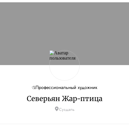
сайт
Если проблема
кламы и другие
ую
Профессиональный художник
Северьян Жар-птица
Суздаль