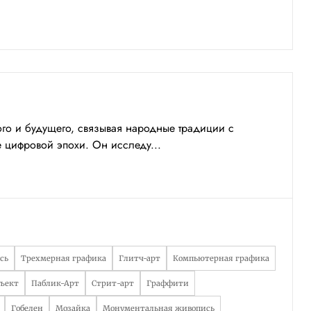
ого и будущего, связывая народные традиции с
е цифровой эпохи. Он исследу...
сь
Трехмерная графика
Глитч-арт
Компьютерная графика
ъект
Паблик-Арт
Стрит-арт
Граффити
Гобелен
Мозайка
Монументальная живопись