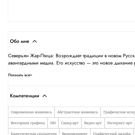
Обо мне
Северьян Жар-Птица: Возрождает традиции в новом Русско
авангардными медиа. Его искусство — это новое дыхание 
Показать все
Компетенции
Современная живопись
Абстрактная живопись
Графическое иску
Векторная графика
ИИ
Саунд-арт
Видео-арт
Интернет-арт
Кинетическая скульптура
Видеомэппинг
Графический дизайн