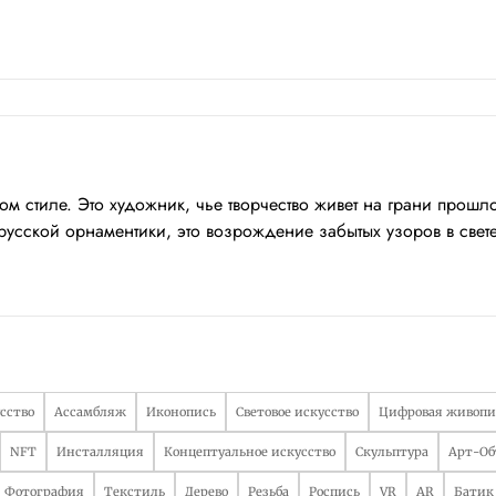
м стиле. Это художник, чье творчество живет на грани прошл
русской орнаментики, это возрождение забытых узоров в свет
сство
Ассамбляж
Иконопись
Световое искусство
Цифровая живопи
NFT
Инсталляция
Концептуальное искусство
Скульптура
Арт-Об
Фотография
Текстиль
Дерево
Резьба
Роспись
VR
AR
Батик