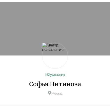
сайт
Если проблема
кламы и другие
ую
Художник
Софья Питинова
Москва