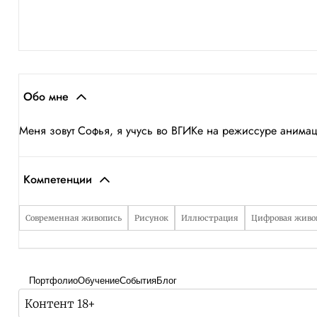
Обо мне
Меня зовут Софья, я учусь во ВГИКе на режиссуре анима
Компетенции
Современная живопись
Рисунок
Иллюстрация
Цифровая живо
Портфолио
Обучение
События
Блог
Контент 18+