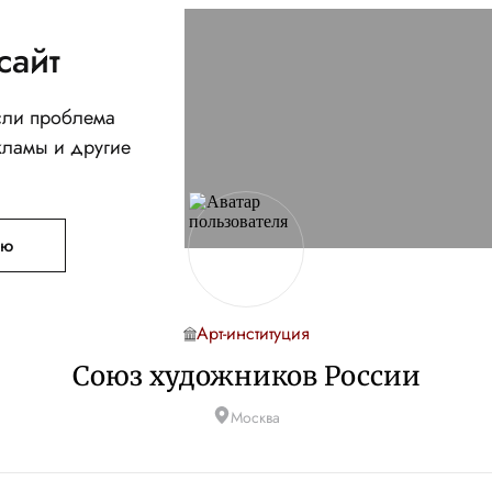
сайт
Если проблема
кламы и другие
ую
Арт-институция
Союз художников России
Москва