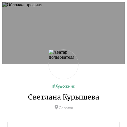
Не удалось запустить сайт
Обновите браузер и перезагрузите страницу. Если
проблема останется, временно отключите
блокировщик рекламы и другие расширения для
Artists.ru.
Перезагрузить страницу
На главную
Художник
Светлана Курышева
Саратов