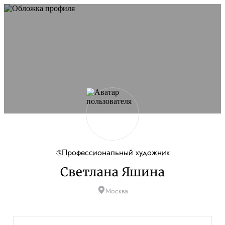
Не удалось запустить сайт
Обновите браузер и перезагрузите страницу. Если
проблема останется, временно отключите
блокировщик рекламы и другие расширения для
Artists.ru.
Перезагрузить страницу
На главную
Профессиональный художник
Светлана Яшина
Москва