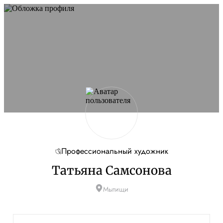
Не удалось запустить сайт
Обновите браузер и перезагрузите страницу. Если
проблема останется, временно отключите
блокировщик рекламы и другие расширения для
Artists.ru.
Перезагрузить страницу
На главную
Профессиональный художник
Татьяна Самсонова
Мытищи